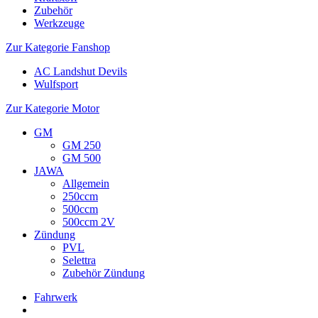
Zubehör
Werkzeuge
Zur Kategorie Fanshop
AC Landshut Devils
Wulfsport
Zur Kategorie Motor
GM
GM 250
GM 500
JAWA
Allgemein
250ccm
500ccm
500ccm 2V
Zündung
PVL
Selettra
Zubehör Zündung
Fahrwerk